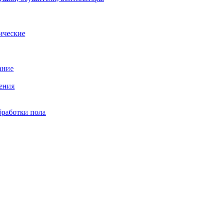
ические
ание
ения
бработки пола