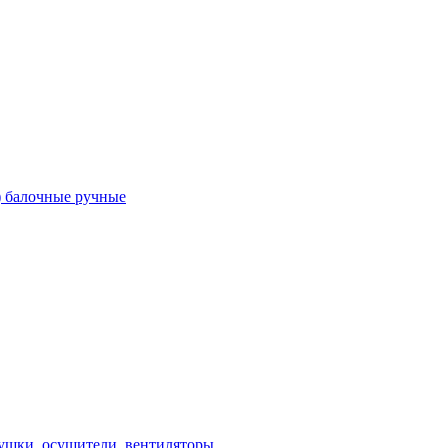
) балочные ручные
ушки, осушители, вентиляторы