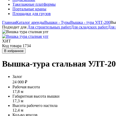
Такелажные платформы
Портальные краны
Площадки для грузов
Главная
Каталог аренды
Вышки - Туры
Вышка - тура УЛТ-200
Вы
Подходит для
Для строительных работ
Для складских работ
Для 
ХИТ
Код товара 1734
В избранное
Вышка-тура стальная УЛТ-200
Залог
24 000 ₽
Рабочая высота
17,8 м
Габаритная высота вышки
17,3 м
Высота рабочего настила
12,4 м
Кол-во ярусов