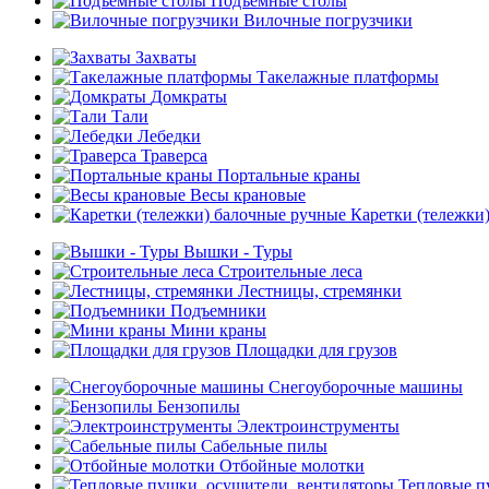
Подъемные столы
Вилочные погрузчики
Захваты
Такелажные платформы
Домкраты
Тали
Лебедки
Траверса
Портальные краны
Весы крановые
Каретки (тележки
Вышки - Туры
Строительные леса
Лестницы, стремянки
Подъемники
Мини краны
Площадки для грузов
Снегоуборочные машины
Бензопилы
Электроинструменты
Сабельные пилы
Отбойные молотки
Тепловые п