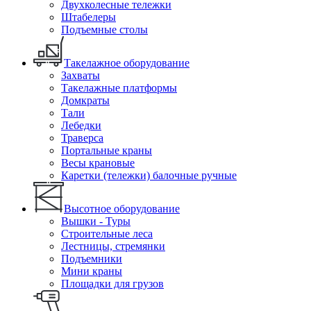
Двухколесные тележки
Штабелеры
Подъемные столы
Такелажное оборудование
Захваты
Такелажные платформы
Домкраты
Тали
Лебедки
Траверса
Портальные краны
Весы крановые
Каретки (тележки) балочные ручные
Высотное оборудование
Вышки - Туры
Строительные леса
Лестницы, стремянки
Подъемники
Мини краны
Площадки для грузов