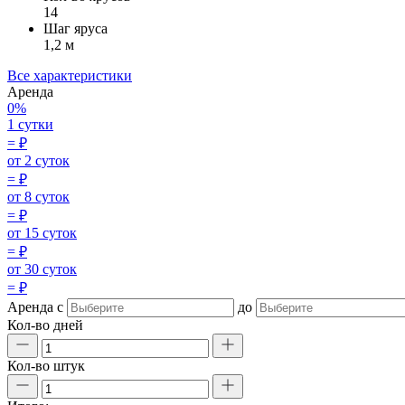
14
Шаг яруса
1,2 м
Все характеристики
Аренда
0%
1 сутки
=
₽
от 2 суток
=
₽
от 8 суток
=
₽
от 15 суток
=
₽
от 30 суток
=
₽
Аренда
с
до
Кол-во дней
Кол-во штук