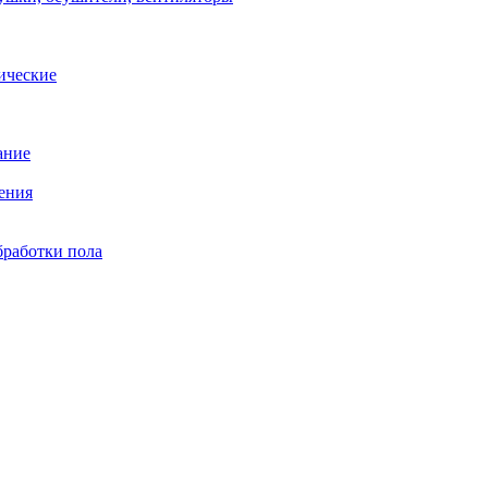
ические
ание
ения
бработки пола