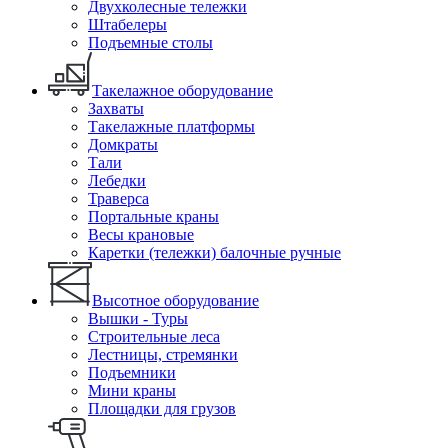
Двухколесные тележки
Штабелеры
Подъемные столы
Такелажное оборудование
Захваты
Такелажные платформы
Домкраты
Тали
Лебедки
Траверса
Портальные краны
Весы крановые
Каретки (тележки) балочные ручные
Высотное оборудование
Вышки - Туры
Строительные леса
Лестницы, стремянки
Подъемники
Мини краны
Площадки для грузов