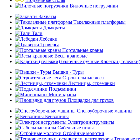
Подъемные столы
Вилочные погрузчики
Захваты
Такелажные платформы
Домкраты
Тали
Лебедки
Траверса
Портальные краны
Весы крановые
Каретки (тележки
Вышки - Туры
Строительные леса
Лестницы, стремянки
Подъемники
Мини краны
Площадки для грузов
Снегоуборочные машины
Бензопилы
Электроинструменты
Сабельные пилы
Отбойные молотки
Тепловые п