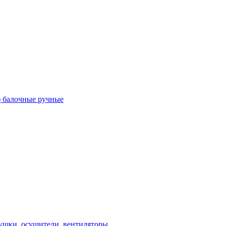
) балочные ручные
ушки, осушители, вентиляторы