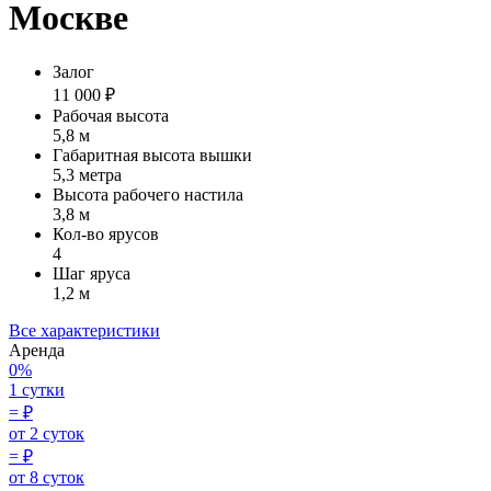
Москве
Залог
11 000 ₽
Рабочая высота
5,8 м
Габаритная высота вышки
5,3 метра
Высота рабочего настила
3,8 м
Кол-во ярусов
4
Шаг яруса
1,2 м
Все характеристики
Аренда
0%
1 сутки
=
₽
от 2 суток
=
₽
от 8 суток