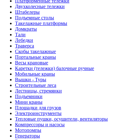
Платформенные тележки
Двухколесные тележки
Штабелеры
Подъемные столы
Такелажные платформы
Домкраты
Тали
Лебедки
Траверса
Скобы такелажные
Портальные краны
Весы крановые
Каретки (тележки) балочные ручные
Мобильные краны
Вышки - Туры
Строительные леса
Лестницы, стремянки
Подъемники
Мини краны
Площадки для грузов
Электроинструменты
Тепловые пушки, осушители, вентиляторы
Компрессоры и насосы
Мотопомпы
Генераторы