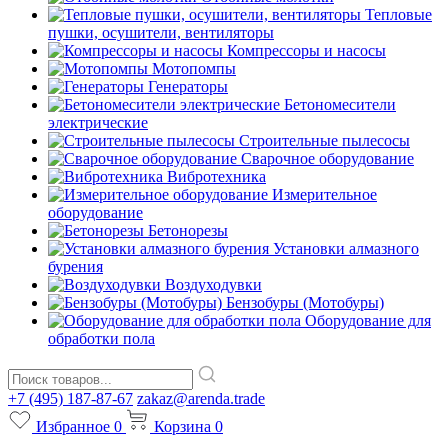
Тепловые
пушки, осушители, вентиляторы
Компрессоры и насосы
Мотопомпы
Генераторы
Бетономесители
электрические
Строительные пылесосы
Сварочное оборудование
Вибротехника
Измерительное
оборудование
Бетонорезы
Установки алмазного
бурения
Воздуходувки
Бензобуры (Мотобуры)
Оборудование для
обработки пола
+7 (495) 187-87-67
zakaz@arenda.trade
Избранное
0
Корзина
0