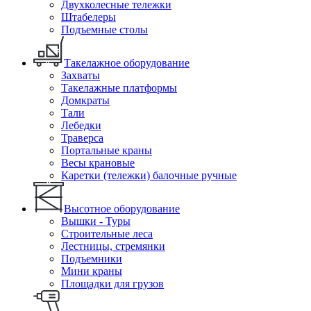
Двухколесные тележки
Штабелеры
Подъемные столы
Такелажное оборудование
Захваты
Такелажные платформы
Домкраты
Тали
Лебедки
Траверса
Портальные краны
Весы крановые
Каретки (тележки) балочные ручные
Высотное оборудование
Вышки - Туры
Строительные леса
Лестницы, стремянки
Подъемники
Мини краны
Площадки для грузов