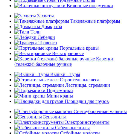
Подъемные столы
Вилочные погрузчики
Захваты
Такелажные платформы
Домкраты
Тали
Лебедки
Траверса
Портальные краны
Весы крановые
Каретки
(тележки) балочные ручные
Вышки - Туры
Строительные леса
Лестницы, стремянки
Подъемники
Мини краны
Площадки для грузов
Снегоуборочные машины
Бензопилы
Электроинструменты
Сабельные пилы
Отбойные молотки