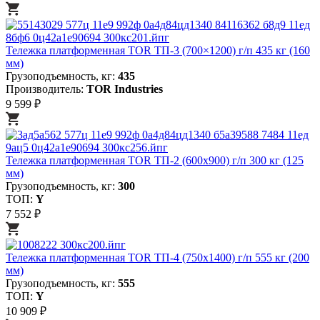
Тележка платформенная TOR ТП-3 (700×1200) г/п 435 кг (160
мм)
Грузоподъемность, кг:
435
Производитель:
TOR Industries
9 599 ₽
Тележка платформенная TOR ТП-2 (600х900) г/п 300 кг (125
мм)
Грузоподъемность, кг:
300
ТОП:
Y
7 552 ₽
Тележка платформенная TOR ТП-4 (750х1400) г/п 555 кг (200
мм)
Грузоподъемность, кг:
555
ТОП:
Y
10 909 ₽