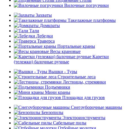
Подъемные столы
Вилочные погрузчики
Захваты
Такелажные платформы
Домкраты
Тали
Лебедки
Траверса
Портальные краны
Весы крановые
Каретки
(тележки) балочные ручные
Вышки - Туры
Строительные леса
Лестницы, стремянки
Подъемники
Мини краны
Площадки для грузов
Снегоуборочные машины
Бензопилы
Электроинструменты
Сабельные пилы
Отбойные молотки