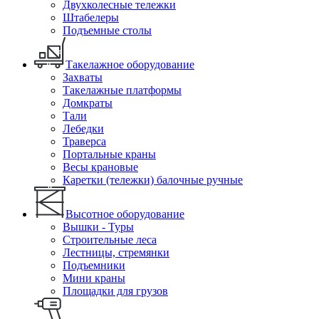
Двухколесные тележки
Штабелеры
Подъемные столы
Такелажное оборудование
Захваты
Такелажные платформы
Домкраты
Тали
Лебедки
Траверса
Портальные краны
Весы крановые
Каретки (тележки) балочные ручные
Высотное оборудование
Вышки - Туры
Строительные леса
Лестницы, стремянки
Подъемники
Мини краны
Площадки для грузов