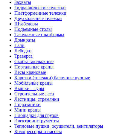
Захваты
Гидравлические тележки
Платформенные тележки
Двухколесные тележки
Штабелеры
Подъемные столы
Такелажные платформы
Домкраты
Тали
Лебедки
Траверса
Скобы такелажные
Портальные краны
Весы крановые
Каретки (тележки) балочные ручные
Мобильные краны
Вышки - Туры
Строительные леса
Лестницы, стремянки
Подъемники
Мини краны
Площадки для грузов
Электроинструменты
Тепловые пушки, осушители, вентиляторы
Компрессоры и насосы