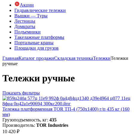
Акции
Гидравлические тележки
Вышки — Туры
Лестницы
Домкраты
Подъемники
Такелажные платформы
Портальные краны
Площадки для грузов
Главная
Каталог продажи
Складская техника
Тележки
Тележки
ручные
Тележки ручные
Показать фильтры
Тележка платформенная TOR ТП-4 (750х1400) г/п 435 кг (160
мм)
Грузоподъемность, кг:
435
Производитель:
TOR Industries
10 420 ₽