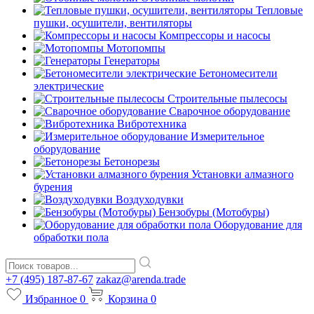
Тепловые
пушки, осушители, вентиляторы
Компрессоры и насосы
Мотопомпы
Генераторы
Бетономесители
электрические
Строительные пылесосы
Сварочное оборудование
Вибротехника
Измерительное
оборудование
Бетонорезы
Установки алмазного
бурения
Воздуходувки
Бензобуры (Мотобуры)
Оборудование для
обработки пола
+7 (495) 187-87-67
zakaz@arenda.trade
Избранное
0
Корзина
0