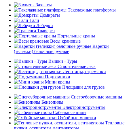
Захваты
Такелажные платформы
Домкраты
Тали
Лебедки
Траверса
Портальные краны
Весы крановые
Каретки
(тележки) балочные ручные
Вышки - Туры
Строительные леса
Лестницы, стремянки
Подъемники
Мини краны
Площадки для грузов
Снегоуборочные машины
Бензопилы
Электроинструменты
Сабельные пилы
Отбойные молотки
Тепловые
пушки, осушители, вентиляторы