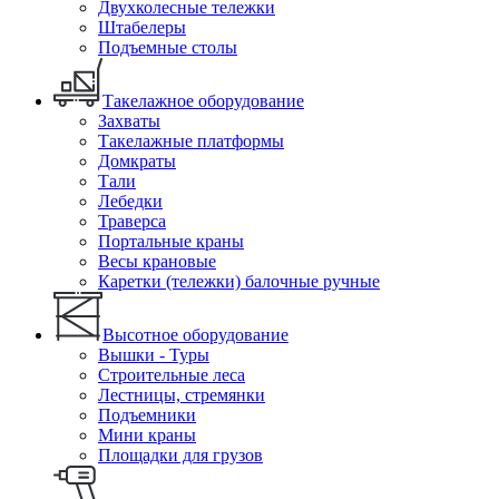
Двухколесные тележки
Штабелеры
Подъемные столы
Такелажное оборудование
Захваты
Такелажные платформы
Домкраты
Тали
Лебедки
Траверса
Портальные краны
Весы крановые
Каретки (тележки) балочные ручные
Высотное оборудование
Вышки - Туры
Строительные леса
Лестницы, стремянки
Подъемники
Мини краны
Площадки для грузов