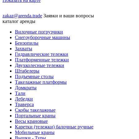
Показать на карте
zakaz@arenda.trade
Заявки и ваши вопросы
каталог аренды
Вилочные погрузчики
Снегоуборочные машины
Бензопилы
Захваты
Гидравлические тележки
Платформенные тележки
Двухколесные тележки
Штабелеры
Подъемные столы
Такелажные платформы
Домкраты
Тали
Лебедки
Траверса
Скобы такелажные
Портальные краны
Весы крановые
Каретки (тележки) балочные ручные
Мобильные краны
Вышки - Туры