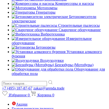
Компрессоры и насосы
Мотопомпы
Генераторы
Бетономесители
электрические
Строительные пылесосы
Сварочное оборудование
Вибротехника
Измерительное
оборудование
Бетонорезы
Установки алмазного
бурения
Воздуходувки
Бензобуры (Мотобуры)
Оборудование для
обработки пола
+7 (495) 187-87-67
zakaz@arenda.trade
Избранное
0
Корзина
0
Акции
Гидравлические тележки