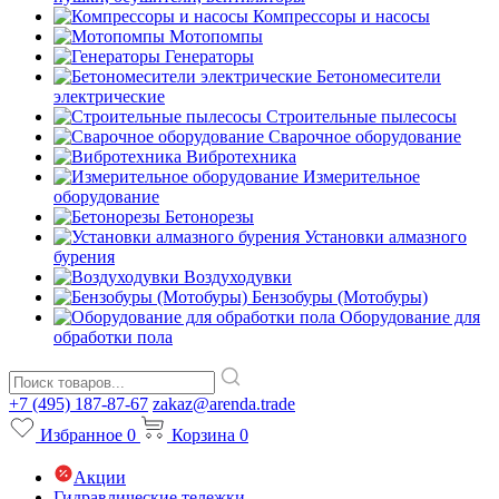
Компрессоры и насосы
Мотопомпы
Генераторы
Бетономесители
электрические
Строительные пылесосы
Сварочное оборудование
Вибротехника
Измерительное
оборудование
Бетонорезы
Установки алмазного
бурения
Воздуходувки
Бензобуры (Мотобуры)
Оборудование для
обработки пола
+7 (495) 187-87-67
zakaz@arenda.trade
Избранное
0
Корзина
0
Акции
Гидравлические тележки