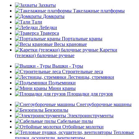
Захваты
Такелажные платформы
Домкраты
Тали
Лебедки
Траверса
Портальные краны
Весы крановые
Каретки
(тележки) балочные ручные
Вышки - Туры
Строительные леса
Лестницы, стремянки
Подъемники
Мини краны
Площадки для грузов
Снегоуборочные машины
Бензопилы
Электроинструменты
Сабельные пилы
Отбойные молотки
Тепловые
пушки, осушители, вентиляторы