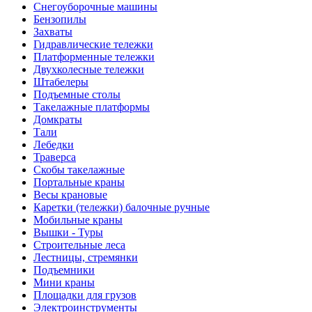
Снегоуборочные машины
Бензопилы
Захваты
Гидравлические тележки
Платформенные тележки
Двухколесные тележки
Штабелеры
Подъемные столы
Такелажные платформы
Домкраты
Тали
Лебедки
Траверса
Скобы такелажные
Портальные краны
Весы крановые
Каретки (тележки) балочные ручные
Мобильные краны
Вышки - Туры
Строительные леса
Лестницы, стремянки
Подъемники
Мини краны
Площадки для грузов
Электроинструменты