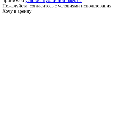
принимаю
условия публичной оферты
Пожалуйста, согласитесь с условиями использования.
Хочу в аренду
Название оборудование
*
Нужные характеристики
Где Вы его нашли?
Номер телефона
*
Комментарий
Я даю
согласие
на обработку
персональных данных
и
принимаю
условия публичной оферты
Пожалуйста, согласитесь с условиями использования.
Выкуп оборудования
Название оборудование
*