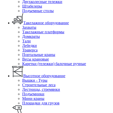
Двухколесные тележки
Штабелеры
Подъемные столы
Такелажное оборудование
Захваты
Такелажные платформы
Домкраты
Тали
Лебедки
Траверса
Портальные краны
Весы крановые
Каретки (тележки) балочные ручные
Высотное оборудование
Вышки - Туры
Строительные леса
Лестницы, стремянки
Подъемники
Мини краны
Площадки для грузов