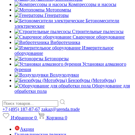
Компрессоры и насосы
Мотопомпы
Генераторы
Бетономесители
электрические
Строительные пылесосы
Сварочное оборудование
Вибротехника
Измерительное
оборудование
Бетонорезы
Установки алмазного
бурения
Воздуходувки
Бензобуры (Мотобуры)
Оборудование для
обработки пола
+7 (495) 187-87-67
zakaz@arenda.trade
Избранное
0
Корзина
0
Акции
Гидравлические тележки