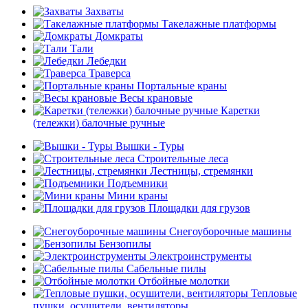
Захваты
Такелажные платформы
Домкраты
Тали
Лебедки
Траверса
Портальные краны
Весы крановые
Каретки
(тележки) балочные ручные
Вышки - Туры
Строительные леса
Лестницы, стремянки
Подъемники
Мини краны
Площадки для грузов
Снегоуборочные машины
Бензопилы
Электроинструменты
Сабельные пилы
Отбойные молотки
Тепловые
пушки, осушители, вентиляторы