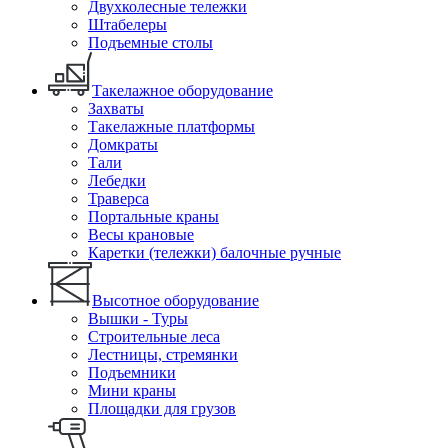
Двухколесные тележки
Штабелеры
Подъемные столы
Такелажное оборудование
Захваты
Такелажные платформы
Домкраты
Тали
Лебедки
Траверса
Портальные краны
Весы крановые
Каретки (тележки) балочные ручные
Высотное оборудование
Вышки - Туры
Строительные леса
Лестницы, стремянки
Подъемники
Мини краны
Площадки для грузов