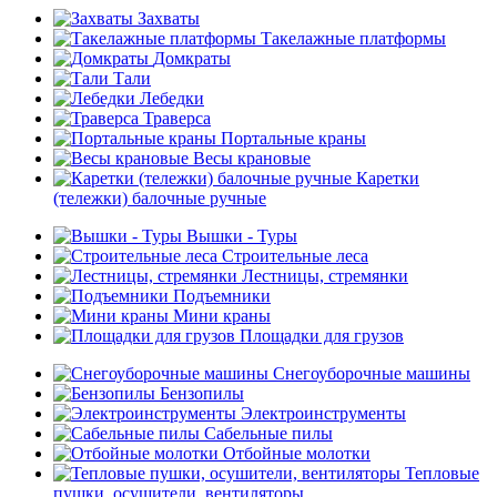
Захваты
Такелажные платформы
Домкраты
Тали
Лебедки
Траверса
Портальные краны
Весы крановые
Каретки
(тележки) балочные ручные
Вышки - Туры
Строительные леса
Лестницы, стремянки
Подъемники
Мини краны
Площадки для грузов
Снегоуборочные машины
Бензопилы
Электроинструменты
Сабельные пилы
Отбойные молотки
Тепловые
пушки, осушители, вентиляторы