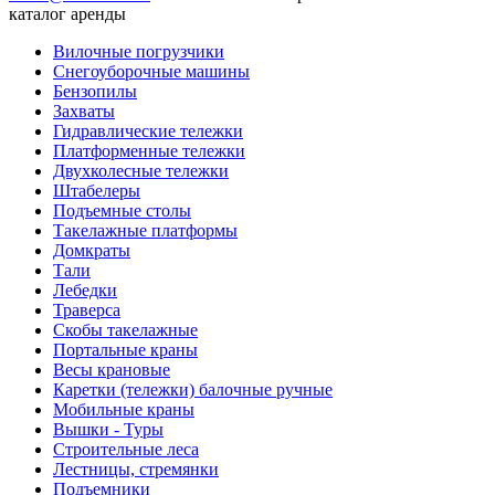
каталог аренды
Вилочные погрузчики
Снегоуборочные машины
Бензопилы
Захваты
Гидравлические тележки
Платформенные тележки
Двухколесные тележки
Штабелеры
Подъемные столы
Такелажные платформы
Домкраты
Тали
Лебедки
Траверса
Скобы такелажные
Портальные краны
Весы крановые
Каретки (тележки) балочные ручные
Мобильные краны
Вышки - Туры
Строительные леса
Лестницы, стремянки
Подъемники