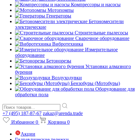
Компрессоры и насосы
Мотопомпы
Генераторы
Бетономесители
электрические
Строительные пылесосы
Сварочное оборудование
Вибротехника
Измерительное
оборудование
Бетонорезы
Установки алмазного
бурения
Воздуходувки
Бензобуры (Мотобуры)
Оборудование для
обработки пола
+7 (495) 187-87-67
zakaz@arenda.trade
Избранное
0
Корзина
0
Акции
Гидравлические тележки