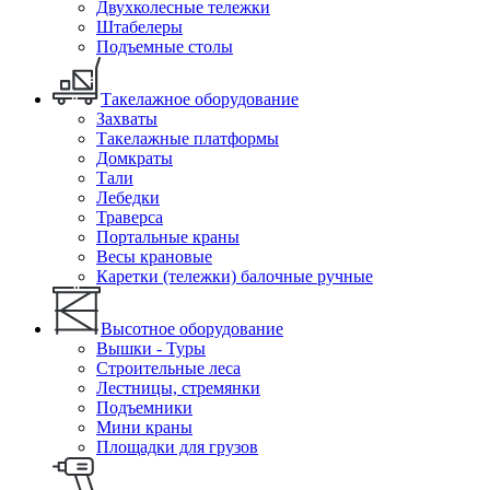
Двухколесные тележки
Штабелеры
Подъемные столы
Такелажное оборудование
Захваты
Такелажные платформы
Домкраты
Тали
Лебедки
Траверса
Портальные краны
Весы крановые
Каретки (тележки) балочные ручные
Высотное оборудование
Вышки - Туры
Строительные леса
Лестницы, стремянки
Подъемники
Мини краны
Площадки для грузов