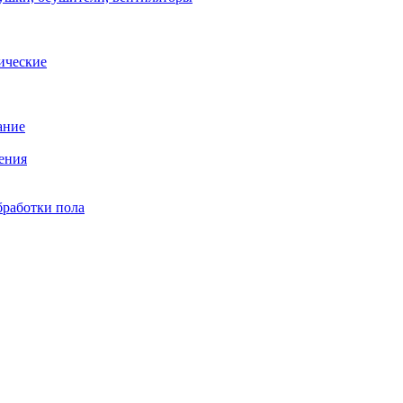
ические
ание
ения
бработки пола