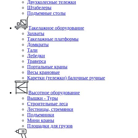
Двухколесные тележки
Штабелеры
Подъемные столы
Такелажное оборудование
Захваты
Такелажные платформы
Домкраты
Тали
Лебедки
Траверса
Портальные краны
Весы крановые
Каретки (тележки) балочные ручные
Высотное оборудование
Вышки - Туры
Строительные леса
Лестницы, стремянки
Подъемники
Мини краны
Площадки для грузов