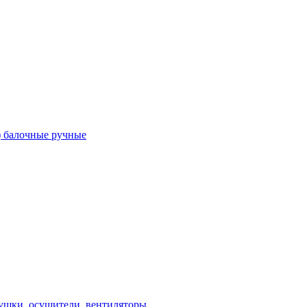
) балочные ручные
ушки, осушители, вентиляторы