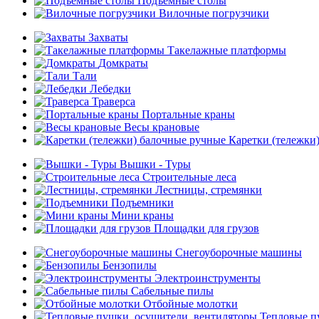
Подъемные столы
Вилочные погрузчики
Захваты
Такелажные платформы
Домкраты
Тали
Лебедки
Траверса
Портальные краны
Весы крановые
Каретки (тележки
Вышки - Туры
Строительные леса
Лестницы, стремянки
Подъемники
Мини краны
Площадки для грузов
Снегоуборочные машины
Бензопилы
Электроинструменты
Сабельные пилы
Отбойные молотки
Тепловые п