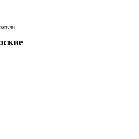
катели
оскве