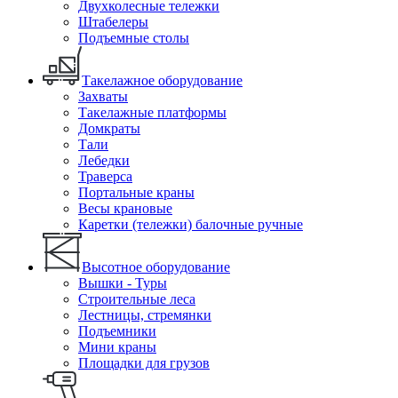
Двухколесные тележки
Штабелеры
Подъемные столы
Такелажное оборудование
Захваты
Такелажные платформы
Домкраты
Тали
Лебедки
Траверса
Портальные краны
Весы крановые
Каретки (тележки) балочные ручные
Высотное оборудование
Вышки - Туры
Строительные леса
Лестницы, стремянки
Подъемники
Мини краны
Площадки для грузов