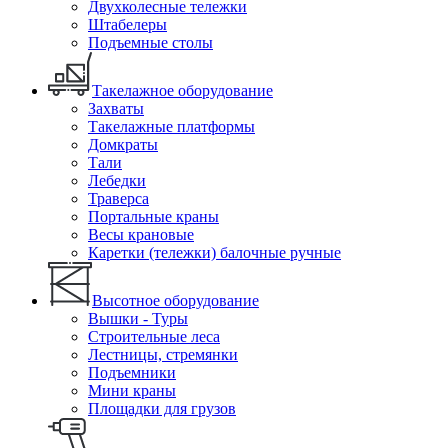
Двухколесные тележки
Штабелеры
Подъемные столы
Такелажное оборудование
Захваты
Такелажные платформы
Домкраты
Тали
Лебедки
Траверса
Портальные краны
Весы крановые
Каретки (тележки) балочные ручные
Высотное оборудование
Вышки - Туры
Строительные леса
Лестницы, стремянки
Подъемники
Мини краны
Площадки для грузов