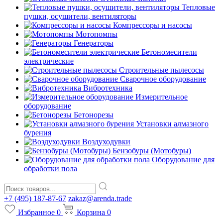
Тепловые
пушки, осушители, вентиляторы
Компрессоры и насосы
Мотопомпы
Генераторы
Бетономесители
электрические
Строительные пылесосы
Сварочное оборудование
Вибротехника
Измерительное
оборудование
Бетонорезы
Установки алмазного
бурения
Воздуходувки
Бензобуры (Мотобуры)
Оборудование для
обработки пола
+7 (495) 187-87-67
zakaz@arenda.trade
Избранное
0
Корзина
0