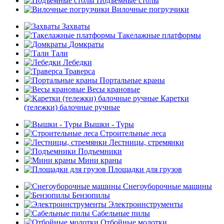
Подъемные столы
Вилочные погрузчики
Захваты
Такелажные платформы
Домкраты
Тали
Лебедки
Траверса
Портальные краны
Весы крановые
Каретки
(тележки) балочные ручные
Вышки - Туры
Строительные леса
Лестницы, стремянки
Подъемники
Мини краны
Площадки для грузов
Снегоуборочные машины
Бензопилы
Электроинструменты
Сабельные пилы
Отбойные молотки