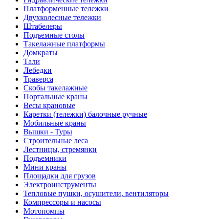
Платформенные тележки
Двухколесные тележки
Штабелеры
Подъемные столы
Такелажные платформы
Домкраты
Тали
Лебедки
Траверса
Скобы такелажные
Портальные краны
Весы крановые
Каретки (тележки) балочные ручные
Мобильные краны
Вышки - Туры
Строительные леса
Лестницы, стремянки
Подъемники
Мини краны
Площадки для грузов
Электроинструменты
Тепловые пушки, осушители, вентиляторы
Компрессоры и насосы
Мотопомпы