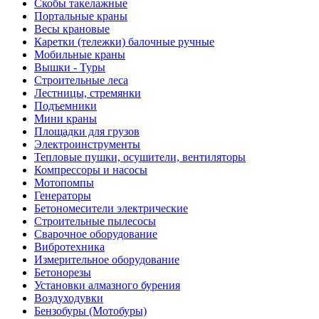
Скобы такелажные
Портальные краны
Весы крановые
Каретки (тележки) балочные ручные
Мобильные краны
Вышки - Туры
Строительные леса
Лестницы, стремянки
Подъемники
Мини краны
Площадки для грузов
Электроинструменты
Тепловые пушки, осушители, вентиляторы
Компрессоры и насосы
Мотопомпы
Генераторы
Бетономесители электрические
Строительные пылесосы
Сварочное оборудование
Вибротехника
Измерительное оборудование
Бетонорезы
Установки алмазного бурения
Воздуходувки
Бензобуры (Мотобуры)