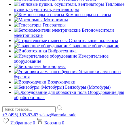
Тепловые
пушки, осушители, вентиляторы
Компрессоры и насосы
Мотопомпы
Генераторы
Бетономесители
электрические
Строительные пылесосы
Сварочное оборудование
Вибротехника
Измерительное
оборудование
Бетонорезы
Установки алмазного
бурения
Воздуходувки
Бензобуры (Мотобуры)
Оборудование для
обработки пола
+7 (495) 187-87-67
zakaz@arenda.trade
Избранное
0
Корзина
0