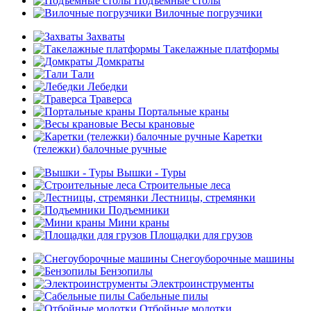
Подъемные столы
Вилочные погрузчики
Захваты
Такелажные платформы
Домкраты
Тали
Лебедки
Траверса
Портальные краны
Весы крановые
Каретки
(тележки) балочные ручные
Вышки - Туры
Строительные леса
Лестницы, стремянки
Подъемники
Мини краны
Площадки для грузов
Снегоуборочные машины
Бензопилы
Электроинструменты
Сабельные пилы
Отбойные молотки