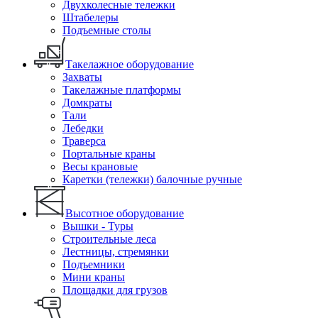
Двухколесные тележки
Штабелеры
Подъемные столы
Такелажное оборудование
Захваты
Такелажные платформы
Домкраты
Тали
Лебедки
Траверса
Портальные краны
Весы крановые
Каретки (тележки) балочные ручные
Высотное оборудование
Вышки - Туры
Строительные леса
Лестницы, стремянки
Подъемники
Мини краны
Площадки для грузов