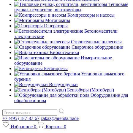
Тепловые
пушки, осушители, вентиляторы
Компрессоры и насосы
Мотопомпы
Генераторы
Бетономесители
электрические
Строительные пылесосы
Сварочное оборудование
Вибротехника
Измерительное
оборудование
Бетонорезы
Установки алмазного
бурения
Воздуходувки
Бензобуры (Мотобуры)
Оборудование для
обработки пола
+7 (495) 187-87-67
zakaz@arenda.trade
Избранное
0
Корзина
0