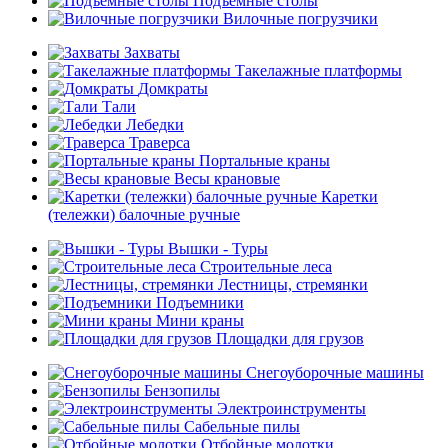
Подъемные столы
Вилочные погрузчики
Захваты
Такелажные платформы
Домкраты
Тали
Лебедки
Траверса
Портальные краны
Весы крановые
Каретки
(тележки) балочные ручные
Вышки - Туры
Строительные леса
Лестницы, стремянки
Подъемники
Мини краны
Площадки для грузов
Снегоуборочные машины
Бензопилы
Электроинструменты
Сабельные пилы
Отбойные молотки