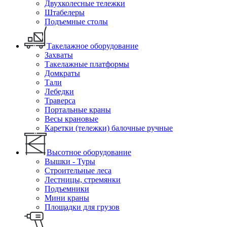
Двухколесные тележки
Штабелеры
Подъемные столы
Такелажное оборудование
Захваты
Такелажные платформы
Домкраты
Тали
Лебедки
Траверса
Портальные краны
Весы крановые
Каретки (тележки) балочные ручные
Высотное оборудование
Вышки - Туры
Строительные леса
Лестницы, стремянки
Подъемники
Мини краны
Площадки для грузов