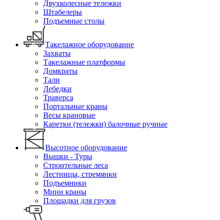
Двухколесные тележки
Штабелеры
Подъемные столы
Такелажное оборудование
Захваты
Такелажные платформы
Домкраты
Тали
Лебедки
Траверса
Портальные краны
Весы крановые
Каретки (тележки) балочные ручные
Высотное оборудование
Вышки - Туры
Строительные леса
Лестницы, стремянки
Подъемники
Мини краны
Площадки для грузов