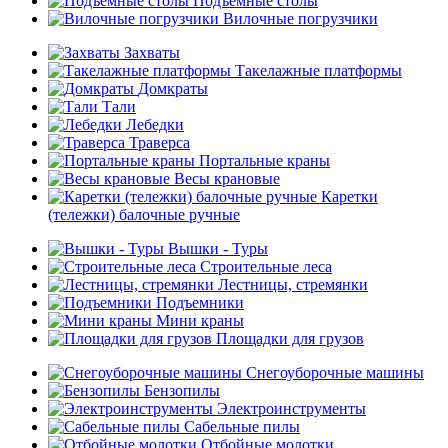
Подъемные столы
Вилочные погрузчики
Захваты
Такелажные платформы
Домкраты
Тали
Лебедки
Траверса
Портальные краны
Весы крановые
Каретки
(тележки) балочные ручные
Вышки - Туры
Строительные леса
Лестницы, стремянки
Подъемники
Мини краны
Площадки для грузов
Снегоуборочные машины
Бензопилы
Электроинструменты
Сабельные пилы
Отбойные молотки