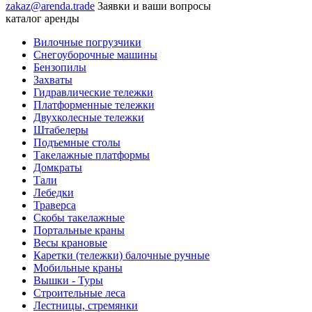
zakaz@arenda.trade
Заявки и ваши вопросы
каталог аренды
Вилочные погрузчики
Снегоуборочные машины
Бензопилы
Захваты
Гидравлические тележки
Платформенные тележки
Двухколесные тележки
Штабелеры
Подъемные столы
Такелажные платформы
Домкраты
Тали
Лебедки
Траверса
Скобы такелажные
Портальные краны
Весы крановые
Каретки (тележки) балочные ручные
Мобильные краны
Вышки - Туры
Строительные леса
Лестницы, стремянки