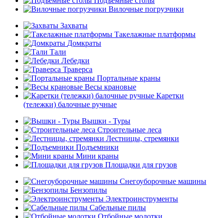
Подъемные столы
Вилочные погрузчики
Захваты
Такелажные платформы
Домкраты
Тали
Лебедки
Траверса
Портальные краны
Весы крановые
Каретки
(тележки) балочные ручные
Вышки - Туры
Строительные леса
Лестницы, стремянки
Подъемники
Мини краны
Площадки для грузов
Снегоуборочные машины
Бензопилы
Электроинструменты
Сабельные пилы
Отбойные молотки