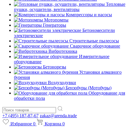
Тепловые
пушки, осушители, вентиляторы
Компрессоры и насосы
Мотопомпы
Генераторы
Бетономесители
электрические
Строительные пылесосы
Сварочное оборудование
Вибротехника
Измерительное
оборудование
Бетонорезы
Установки алмазного
бурения
Воздуходувки
Бензобуры (Мотобуры)
Оборудование для
обработки пола
+7 (495) 187-87-67
zakaz@arenda.trade
Избранное
0
Корзина
0