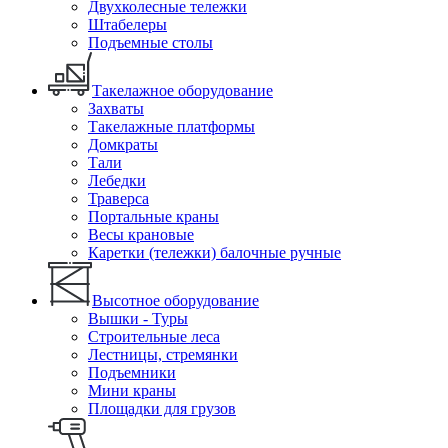
Двухколесные тележки
Штабелеры
Подъемные столы
Такелажное оборудование
Захваты
Такелажные платформы
Домкраты
Тали
Лебедки
Траверса
Портальные краны
Весы крановые
Каретки (тележки) балочные ручные
Высотное оборудование
Вышки - Туры
Строительные леса
Лестницы, стремянки
Подъемники
Мини краны
Площадки для грузов