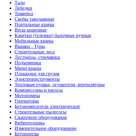
Тали
Лебедки
Траверса
Скобы такелажные
Портальные краны
Весы крановые
Каретки (тележки) балочные ручные
Мобильные краны
Вышки - Туры
Строительные леса
Лестницы, стремянки
Подъемники
Мини краны
Площадки для грузов
Электроинструменты
Тепловые пушки, осушители, вентиляторы
Компрессоры и насосы
Мотопомпы
Генераторы
Бетономесители электрические
Строительные пылесосы
Сварочное оборудование
Вибротехника
Измерительное оборудование
Бетонорезы