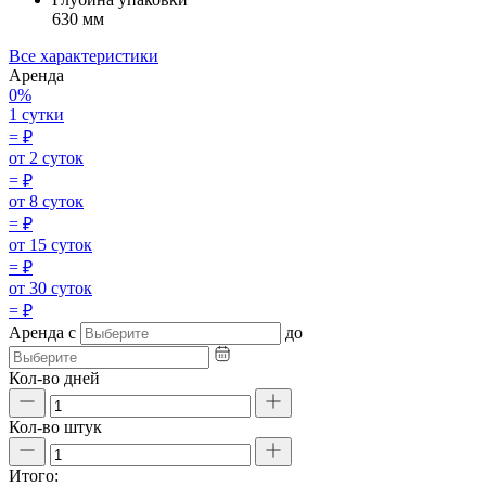
630 мм
Все характеристики
Аренда
0%
1 сутки
=
₽
от 2 суток
=
₽
от 8 суток
=
₽
от 15 суток
=
₽
от 30 суток
=
₽
Аренда
с
до
Кол-во дней
Кол-во штук
Итого: