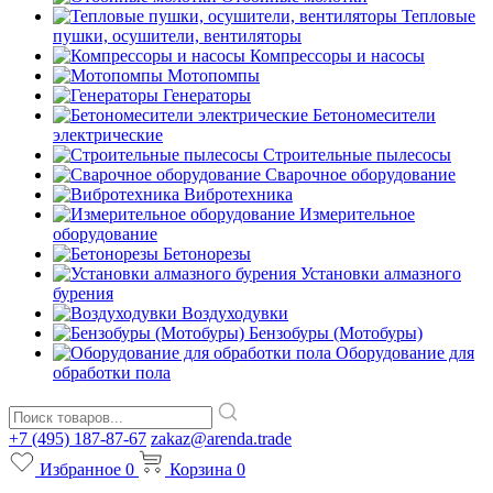
Тепловые
пушки, осушители, вентиляторы
Компрессоры и насосы
Мотопомпы
Генераторы
Бетономесители
электрические
Строительные пылесосы
Сварочное оборудование
Вибротехника
Измерительное
оборудование
Бетонорезы
Установки алмазного
бурения
Воздуходувки
Бензобуры (Мотобуры)
Оборудование для
обработки пола
+7 (495) 187-87-67
zakaz@arenda.trade
Избранное
0
Корзина
0