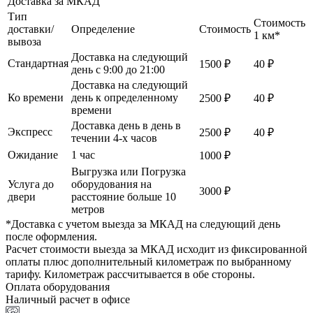
Доставка за МКАД
Тип
Стоимость
доставки/
Определение
Стоимость
1 км*
вывоза
Доставка на следующий
Стандартная
1500 ₽
40 ₽
день с 9:00 до 21:00
Доставка на следующий
Ко времени
день к определенному
2500 ₽
40 ₽
времени
Доставка день в день в
Экспресс
2500 ₽
40 ₽
течении 4-х часов
Ожидание
1 час
1000 ₽
Выгрузка или Погрузка
Услуга до
оборудования на
3000 ₽
двери
расстояние больше 10
метров
*Доставка с учетом выезда за МКАД на следующий день
после оформления.
Расчет стоимости выезда за МКАД исходит из фиксированной
оплаты плюс дополнительный километраж по выбранному
тарифу. Километраж рассчитывается в обе стороны.
Оплата оборудования
Наличный расчет в офисе