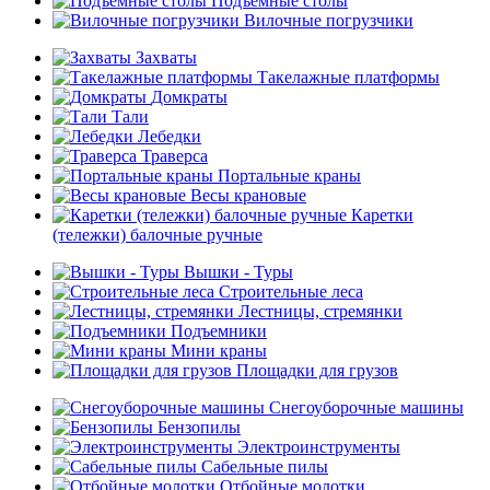
Подъемные столы
Вилочные погрузчики
Захваты
Такелажные платформы
Домкраты
Тали
Лебедки
Траверса
Портальные краны
Весы крановые
Каретки
(тележки) балочные ручные
Вышки - Туры
Строительные леса
Лестницы, стремянки
Подъемники
Мини краны
Площадки для грузов
Снегоуборочные машины
Бензопилы
Электроинструменты
Сабельные пилы
Отбойные молотки