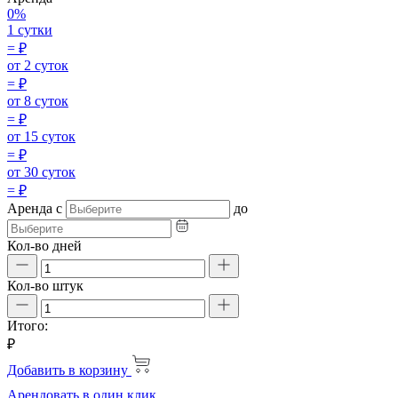
0%
1 сутки
=
₽
от 2 суток
=
₽
от 8 суток
=
₽
от 15 суток
=
₽
от 30 суток
=
₽
Аренда
с
до
Кол-во дней
Кол-во штук
Итого:
₽
Добавить в корзину
Арендовать в один клик