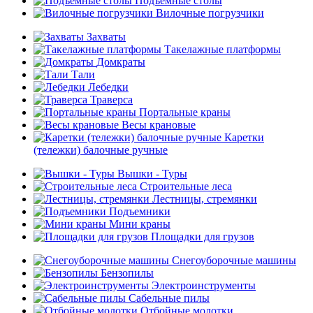
Подъемные столы
Вилочные погрузчики
Захваты
Такелажные платформы
Домкраты
Тали
Лебедки
Траверса
Портальные краны
Весы крановые
Каретки
(тележки) балочные ручные
Вышки - Туры
Строительные леса
Лестницы, стремянки
Подъемники
Мини краны
Площадки для грузов
Снегоуборочные машины
Бензопилы
Электроинструменты
Сабельные пилы
Отбойные молотки