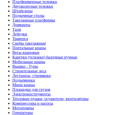
Платформенные тележки
Двухколесные тележки
Штабелеры
Подъемные столы
Такелажные платформы
Домкраты
Тали
Лебедки
Траверса
Скобы такелажные
Портальные краны
Весы крановые
Каретки (тележки) балочные ручные
Мобильные краны
Вышки - Туры
Строительные леса
Лестницы, стремянки
Подъемники
Мини краны
Площадки для грузов
Электроинструменты
Тепловые пушки, осушители, вентиляторы
Компрессоры и насосы
Мотопомпы
Генераторы