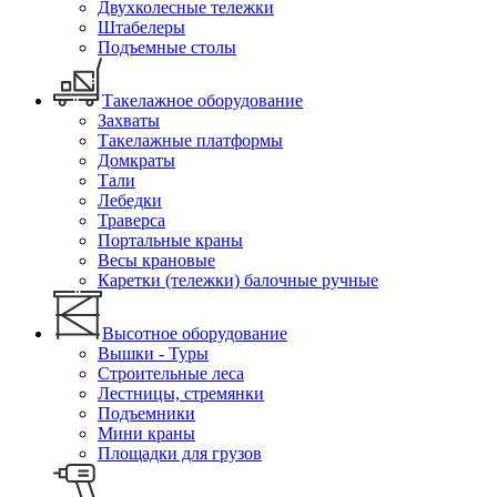
Двухколесные тележки
Штабелеры
Подъемные столы
Такелажное оборудование
Захваты
Такелажные платформы
Домкраты
Тали
Лебедки
Траверса
Портальные краны
Весы крановые
Каретки (тележки) балочные ручные
Высотное оборудование
Вышки - Туры
Строительные леса
Лестницы, стремянки
Подъемники
Мини краны
Площадки для грузов