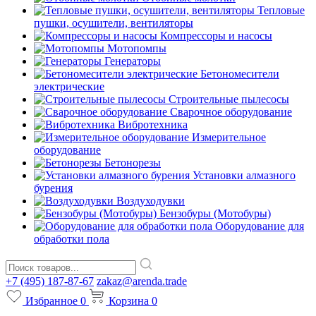
Тепловые
пушки, осушители, вентиляторы
Компрессоры и насосы
Мотопомпы
Генераторы
Бетономесители
электрические
Строительные пылесосы
Сварочное оборудование
Вибротехника
Измерительное
оборудование
Бетонорезы
Установки алмазного
бурения
Воздуходувки
Бензобуры (Мотобуры)
Оборудование для
обработки пола
+7 (495) 187-87-67
zakaz@arenda.trade
Избранное
0
Корзина
0