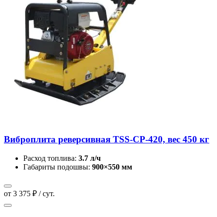
Виброплита реверсивная TSS-CP-420, вес 450 кг
Расход топлива:
3.7 л/ч
Габариты подошвы:
900×550 мм
от 3 375 ₽ / сут.