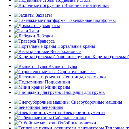
Подъемные столы
Вилочные погрузчики
Захваты
Такелажные платформы
Домкраты
Тали
Лебедки
Траверса
Портальные краны
Весы крановые
Каретки (тележки
Вышки - Туры
Строительные леса
Лестницы, стремянки
Подъемники
Мини краны
Площадки для грузов
Снегоуборочные машины
Бензопилы
Электроинструменты
Сабельные пилы
Отбойные молотки
Тепловые п