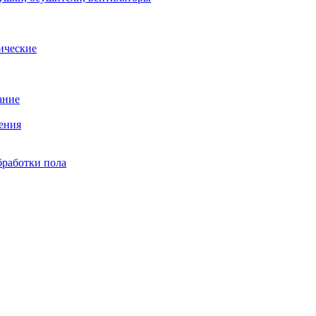
ические
ание
ения
бработки пола