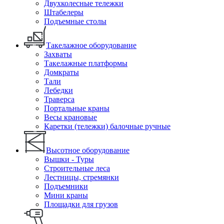
Двухколесные тележки
Штабелеры
Подъемные столы
Такелажное оборудование
Захваты
Такелажные платформы
Домкраты
Тали
Лебедки
Траверса
Портальные краны
Весы крановые
Каретки (тележки) балочные ручные
Высотное оборудование
Вышки - Туры
Строительные леса
Лестницы, стремянки
Подъемники
Мини краны
Площадки для грузов