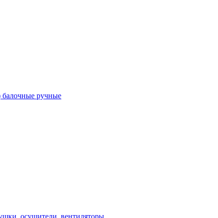
) балочные ручные
ушки, осушители, вентиляторы