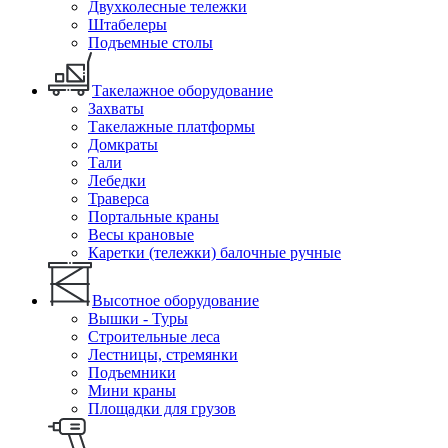
Двухколесные тележки
Штабелеры
Подъемные столы
Такелажное оборудование
Захваты
Такелажные платформы
Домкраты
Тали
Лебедки
Траверса
Портальные краны
Весы крановые
Каретки (тележки) балочные ручные
Высотное оборудование
Вышки - Туры
Строительные леса
Лестницы, стремянки
Подъемники
Мини краны
Площадки для грузов