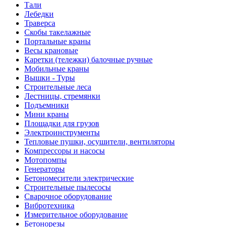
Тали
Лебедки
Траверса
Скобы такелажные
Портальные краны
Весы крановые
Каретки (тележки) балочные ручные
Мобильные краны
Вышки - Туры
Строительные леса
Лестницы, стремянки
Подъемники
Мини краны
Площадки для грузов
Электроинструменты
Тепловые пушки, осушители, вентиляторы
Компрессоры и насосы
Мотопомпы
Генераторы
Бетономесители электрические
Строительные пылесосы
Сварочное оборудование
Вибротехника
Измерительное оборудование
Бетонорезы