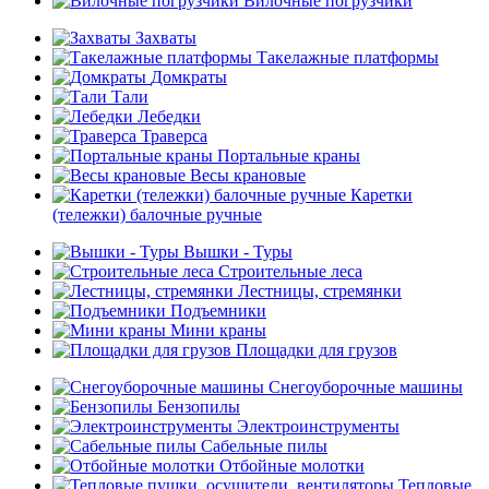
Вилочные погрузчики
Захваты
Такелажные платформы
Домкраты
Тали
Лебедки
Траверса
Портальные краны
Весы крановые
Каретки
(тележки) балочные ручные
Вышки - Туры
Строительные леса
Лестницы, стремянки
Подъемники
Мини краны
Площадки для грузов
Снегоуборочные машины
Бензопилы
Электроинструменты
Сабельные пилы
Отбойные молотки
Тепловые