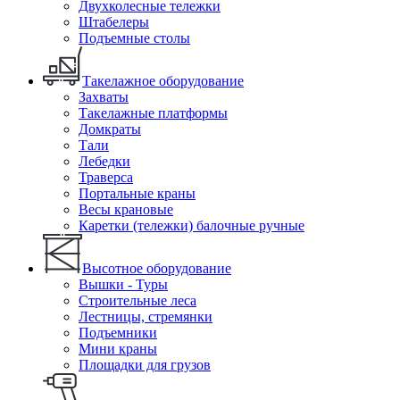
Двухколесные тележки
Штабелеры
Подъемные столы
Такелажное оборудование
Захваты
Такелажные платформы
Домкраты
Тали
Лебедки
Траверса
Портальные краны
Весы крановые
Каретки (тележки) балочные ручные
Высотное оборудование
Вышки - Туры
Строительные леса
Лестницы, стремянки
Подъемники
Мини краны
Площадки для грузов