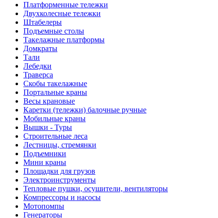
Платформенные тележки
Двухколесные тележки
Штабелеры
Подъемные столы
Такелажные платформы
Домкраты
Тали
Лебедки
Траверса
Скобы такелажные
Портальные краны
Весы крановые
Каретки (тележки) балочные ручные
Мобильные краны
Вышки - Туры
Строительные леса
Лестницы, стремянки
Подъемники
Мини краны
Площадки для грузов
Электроинструменты
Тепловые пушки, осушители, вентиляторы
Компрессоры и насосы
Мотопомпы
Генераторы