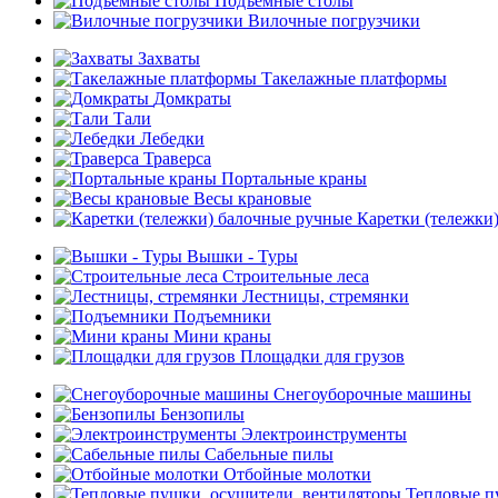
Подъемные столы
Вилочные погрузчики
Захваты
Такелажные платформы
Домкраты
Тали
Лебедки
Траверса
Портальные краны
Весы крановые
Каретки (тележки
Вышки - Туры
Строительные леса
Лестницы, стремянки
Подъемники
Мини краны
Площадки для грузов
Снегоуборочные машины
Бензопилы
Электроинструменты
Сабельные пилы
Отбойные молотки
Тепловые п