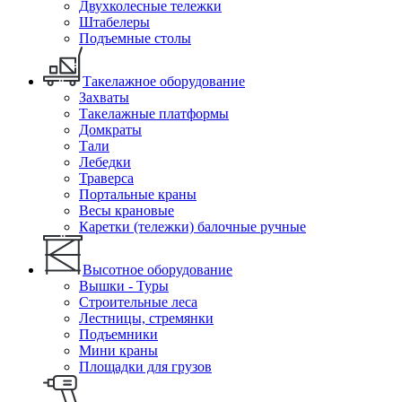
Двухколесные тележки
Штабелеры
Подъемные столы
Такелажное оборудование
Захваты
Такелажные платформы
Домкраты
Тали
Лебедки
Траверса
Портальные краны
Весы крановые
Каретки (тележки) балочные ручные
Высотное оборудование
Вышки - Туры
Строительные леса
Лестницы, стремянки
Подъемники
Мини краны
Площадки для грузов