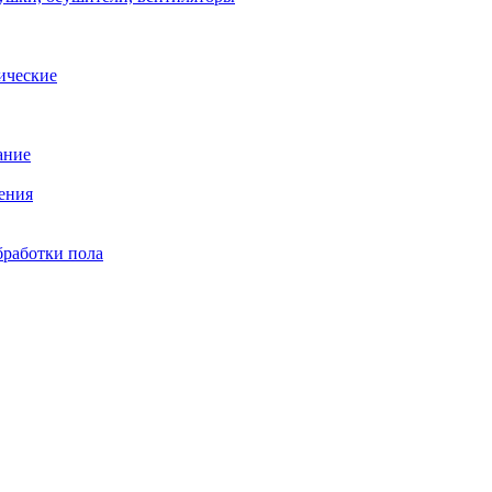
ические
ание
ения
бработки пола