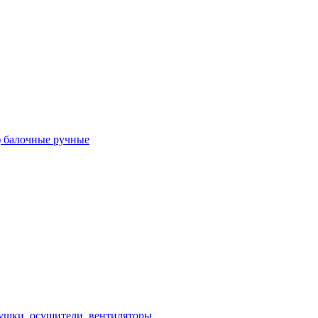
) балочные ручные
ушки, осушители, вентиляторы