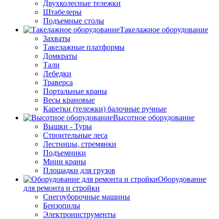
Двухколесные тележки
Штабелеры
Подъемные столы
Такелажное оборудование
Захваты
Такелажные платформы
Домкраты
Тали
Лебедки
Траверса
Портальные краны
Весы крановые
Каретки (тележки) балочные ручные
Высотное оборудование
Вышки - Туры
Строительные леса
Лестницы, стремянки
Подъемники
Мини краны
Площадки для грузов
Оборудование
для ремонта и стройки
Снегоуборочные машины
Бензопилы
Электроинструменты