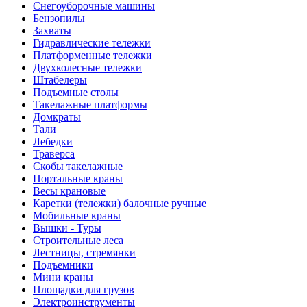
Снегоуборочные машины
Бензопилы
Захваты
Гидравлические тележки
Платформенные тележки
Двухколесные тележки
Штабелеры
Подъемные столы
Такелажные платформы
Домкраты
Тали
Лебедки
Траверса
Скобы такелажные
Портальные краны
Весы крановые
Каретки (тележки) балочные ручные
Мобильные краны
Вышки - Туры
Строительные леса
Лестницы, стремянки
Подъемники
Мини краны
Площадки для грузов
Электроинструменты