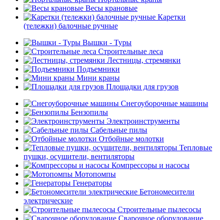
Весы крановые
Каретки
(тележки) балочные ручные
Вышки - Туры
Строительные леса
Лестницы, стремянки
Подъемники
Мини краны
Площадки для грузов
Снегоуборочные машины
Бензопилы
Электроинструменты
Сабельные пилы
Отбойные молотки
Тепловые
пушки, осушители, вентиляторы
Компрессоры и насосы
Мотопомпы
Генераторы
Бетономесители
электрические
Строительные пылесосы
Сварочное оборудование